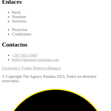
Enlaces
Inicio
Nosotros
Servicios
Proyectos
Contáctenos
Contactos
+507 6011-0467
hello@theagencypanama.com
Facebook-f
Twitter
Pinterest
Behance
© Copyright The Agency Panama 2023, Todos los derechos
reservados.