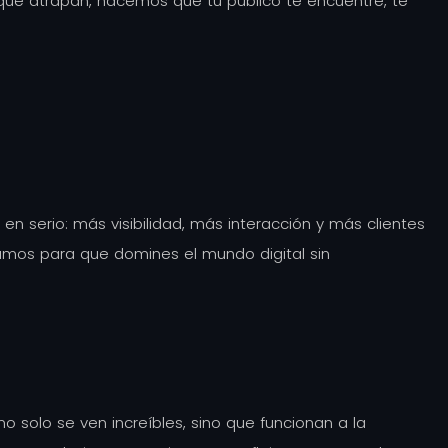
ue atrapan, hacemos que tu público te encuentre, te
 serio: más visibilidad, más interacción y más clientes
stamos para que domines el mundo digital sin
solo se ven increíbles, sino que funcionan a la