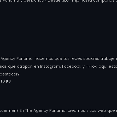
e Panamá y del Mundo). Desde SEO ninja hasta campañas q
 Agency Panamá, hacemos que tus redes sociales trabajen en
tarias que atrapan en Instagram, Facebook y TikTok, aquí e
 destacar?
ITADO
duermen? En The Agency Panamá, creamos sitios web que no 