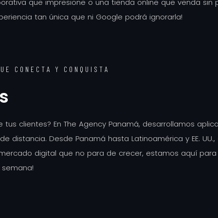
porativa que impresione o una tienda online que venda sin 
eriencia tan única que ni Google podrá ignorarla!
QUE CONECTA Y CONQUISTA
es
de tus clientes? En The Agency Panamá, desarrollamos aplica
e distancia. Desde Panamá hasta Latinoamérica y EE. UU., 
mercado digital que no para de crecer, estamos aquí para 
la semana!